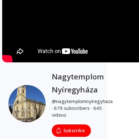
Nagytemplom
Nyíregyháza
@nagytemplomnyiregyhaza
· 679 subscribers · 645
videos
Subscribe