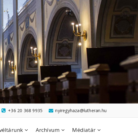
+36 20 368 9935
nyiregyhaza@lutheran.hu
véltárunk
Archívum
Médiatár