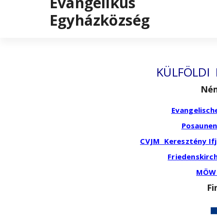
Evangélikus
Egyházközség
KÜLFÖLDI
Né
Evangelisch
Posaunen
CVJM Keresztény Ifj
Friedenskirc
MÖWE
Fi