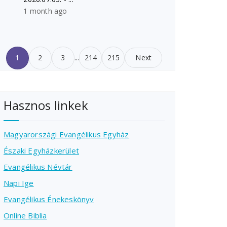
1 month ago
1
2
3
...
214
215
Next
Hasznos linkek
Magyarországi Evangélikus Egyház
Északi Egyházkerület
Evangélikus Névtár
Napi Ige
Evangélikus Énekeskönyv
Online Biblia