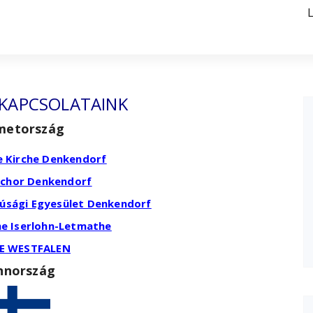
 KAPCSOLATAINK
metország
e Kirche Denkendorf
chor Denkendorf
úsági Egyesület Denkendorf
he Iserlohn-Letmathe
 WESTFALEN
nnország