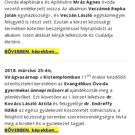
Óvoda alapítására és építésére
Mráz Ágnes
óvoda
vezető emlékezett vissza. Az alkalmon
Veczánné Repka
Jolán
egyházközségi-, és
Veczán László
egyházmegyei
felügyelő is részt vett. Ezután a körzet közösségi
termében kötetlen beszélgetéssel folytatódott az
alkalom. Isten áldását kérjük lelkészünk és Családja
életére…
BŐVEBBEN, képekben…
2018. március 25-én,
00
Virágvasárnap
a
Kistemplomban
11
órakor kezdődő
istentisztelet keretében az
Evangélikus Óvoda
gyermekei
ünnepi műsorral
ajándékozták meg a
jelenlévőket. Ezt követően az I. körzet lelkésze
dr.
Kovács László Attila
és felügyelője
dr. Endreffy
Ildikó
az egész gyülekezet köszönetét tolmácsolva, a
felújított közösségi terembe szeretetvendégségre hívta
meg a kicsiket és a gyülekezet tagjait.
BŐVEBBEN, képekben…