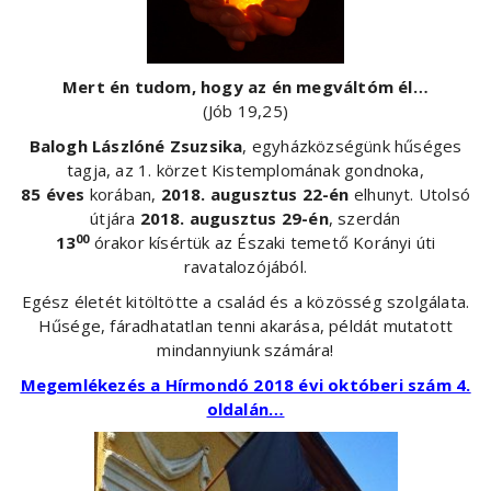
Mert én tudom, hogy az én megváltóm él…
(Jób 19,25)
Balogh Lászlóné Zsuzsika
, egyházközségünk hűséges
tagja, az 1. körzet Kistemplomának gondnoka,
85 éves
korában,
2018. augusztus 22-én
elhunyt. Utolsó
útjára
2018. augusztus 29-én
, szerdán
00
13
órakor kísértük az Északi temető Korányi úti
ravatalozójából.
Egész életét kitöltötte a család és a közösség szolgálata.
Hűsége, fáradhatatlan tenni akarása, példát mutatott
mindannyiunk számára!
Megemlékezés a Hírmondó 2018 évi októberi szám 4.
oldalán…