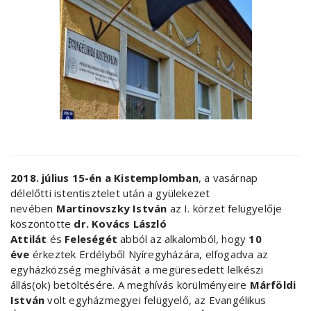
2018. július 15-én a Kistemplomban
, a vasárnap
délelőtti istentisztelet után a gyülekezet
nevében
Martinovszky István
az I. körzet felügyelője
köszöntötte
dr. Kovács László
Attilát
és
Feleségét
abból az alkalomból, hogy
10
éve
érkeztek Erdélyből Nyíregyházára, elfogadva az
egyházközség meghívását a megüresedett lelkészi
állás(ok) betöltésére. A meghívás körülményeire
Márföldi
István
volt egyházmegyei felügyelő, az Evangélikus