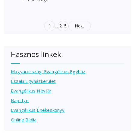
1
...
215
Next
Hasznos linkek
Magyarországi Evangélikus Egyház
Északi Egyházkerület
Evangélikus Névtár
Napi Ige
Evangélikus Énekeskönyv
Online Biblia