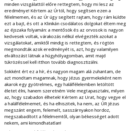
minden vizsgálattól előre rettegtem, hogy mi lesz az
eredménye! Kértem az Úrtól, hogy segítsen ezen a
félelmemen, és az Úr úgy segített rajtam, hogy rám küldte
ezt a bajt, és ott a Klinikán csodálatos dolgokat éltem meg
az éjszaka folyamán: a mentősök és az orvosok is nagyon
kedvesek voltak, várakozás nélkül elvégezték azokat a
vizsgálatokat, amiktől mindig is rettegtem, és rögtön
megmondták azok eredményét is, azt, hogy valamilyen
elváltozást látnak a húgyhólyagomban, amit majd
tükrözéssel kell itthon tovább diagnosztizálni.
Sokként ért ez a hír, és nagyon magam alá zuhantam, de
azt mondtam magamnak, hogy Jézus gyermekeként nem
akarok egy gyötrelmes, egy halálfélelemben letöltött
életet élni, hanem szeretném Vele megtapasztalni, milyen
az, hogy szabadon élhetek! Kértem az Urat, hogy vegye el
a halálfélelmemet, és ha elhiszitek, ha nem, az ÚR Jézus
megszánt engem, felemelt, sasszárnyakon hordoz,
megszabadított a félelmemtől, olyan békességet adott
nekem, ami kimondhatatlan!