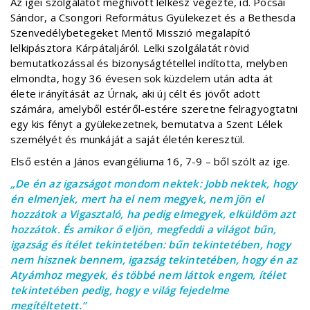
Az igei szolgálatot meghívott lelkész végezte, id. Pocsai
Sándor, a Csongori Református Gyülekezet és a Bethesda
Szenvedélybetegeket Mentő Misszió megalapító
lelkipásztora Kárpátaljáról. Lelki szolgálatát rövid
bemutatkozással és bizonyságtétellel indította, melyben
elmondta, hogy 36 évesen sok küzdelem után adta át
élete irányítását az Úrnak, aki új célt és jövőt adott
számára, amelyből estéről-estére szeretne felragyogtatni
egy kis fényt a gyülekezetnek, bemutatva a Szent Lélek
személyét és munkáját a saját életén keresztül.
Első estén a János evangéliuma 16, 7-9 – ből szólt az ige.
„De én az igazságot mondom nektek: Jobb nektek, hogy
én elmenjek, mert ha el nem megyek, nem jön el
hozzátok a Vigasztaló, ha pedig elmegyek, elküldöm azt
hozzátok. És amikor ő eljön, megfeddi a világot bűn,
igazság és ítélet tekintetében: bűn tekintetében, hogy
nem hisznek bennem, igazság tekintetében, hogy én az
Atyámhoz megyek, és többé nem láttok engem, ítélet
tekintetében pedig, hogy e világ fejedelme
megítéltetett.”