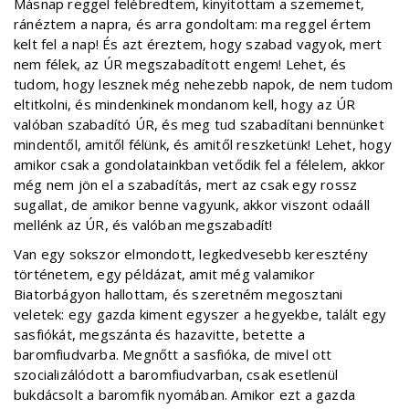
Másnap reggel felébredtem, kinyitottam a szememet,
ránéztem a napra, és arra gondoltam: ma reggel értem
kelt fel a nap! És azt éreztem, hogy szabad vagyok, mert
nem félek, az ÚR megszabadított engem! Lehet, és
tudom, hogy lesznek még nehezebb napok, de nem tudom
eltitkolni, és mindenkinek mondanom kell, hogy az ÚR
valóban szabadító ÚR, és meg tud szabadítani bennünket
mindentől, amitől félünk, és amitől reszketünk! Lehet, hogy
amikor csak a gondolatainkban vetődik fel a félelem, akkor
még nem jön el a szabadítás, mert az csak egy rossz
sugallat, de amikor benne vagyunk, akkor viszont odaáll
mellénk az ÚR, és valóban megszabadít!
Van egy sokszor elmondott, legkedvesebb keresztény
történetem, egy példázat, amit még valamikor
Biatorbágyon hallottam, és szeretném megosztani
veletek: egy gazda kiment egyszer a hegyekbe, talált egy
sasfiókát, megszánta és hazavitte, betette a
baromfiudvarba. Megnőtt a sasfióka, de mivel ott
szocializálódott a baromfiudvarban, csak esetlenül
bukdácsolt a baromfik nyomában. Amikor ezt a gazda