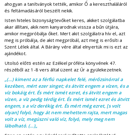
ahogyan a tanítványok tették, amikor Ő a kereszthaláláról
és feltámadásáról beszélt nekik.
Isten hiteles bizonyságtevőket keres, akiket szolgálatba
akar állítani, akik nem kanyarodnak vissza a bűn útjára,
amikor megpróbálja őket. Mert akit szolgálatra hív el, azt
meg is próbálja, de akit megpróbál, azt meg is erősíti a
Szent Lélek által. A Bárány vére által elnyertük mi is ezt az
ajándékot.
Utolsó előtti estén az Ezékiel próféta könyvének 47.
részéből az 1-8 vers által üzent az Úr a gyülekezetnek.
„(…) kiment az a férfiú napkelet felé, mérőzsinórral a
kezében, mért ezer singet; és átvitt engem a vízen, és a
víz bokáig ért. És mért ismét ezret, és átvitt engem a
vízen, a víz pedig térdig ért. És mért ismét ezret és átvitt
engem, s a víz derékig ért. És mért még ezret, [s volt
olyan] folyó, hogy át nem mehettem rajta, mert magas
volt a víz, megúszni való víz, folyó, mely meg nem
lábolható. (…)„