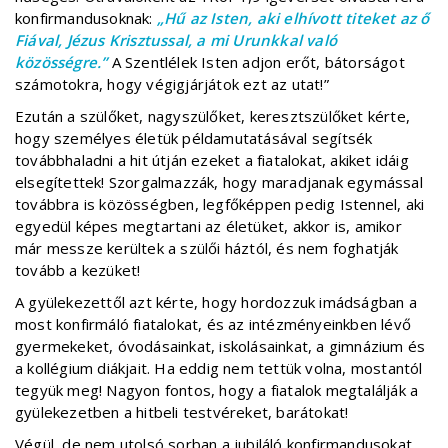
konfirmandusoknak:
„Hű az Isten, aki elhívott titeket az ő
Fiával, Jézus Krisztussal, a mi Urunkkal való
közösségre.”
A Szentlélek Isten adjon erőt, bátorságot
számotokra, hogy végigjárjátok ezt az utat!”
Ezután a szülőket, nagyszülőket, keresztszülőket kérte,
hogy személyes életük példamutatásával segítsék
továbbhaladni a hit útján ezeket a fiatalokat, akiket idáig
elsegítettek! Szorgalmazzák, hogy maradjanak egymással
továbbra is közösségben, legfőképpen pedig Istennel, aki
egyedül képes megtartani az életüket, akkor is, amikor
már messze kerültek a szülői háztól, és nem foghatják
tovább a kezüket!
A gyülekezettől azt kérte, hogy hordozzuk imádságban a
most konfirmáló fiatalokat, és az intézményeinkben lévő
gyermekeket, óvodásainkat, iskolásainkat, a gimnázium és
a kollégium diákjait. Ha eddig nem tettük volna, mostantól
tegyük meg! Nagyon fontos, hogy a fiatalok megtalálják a
gyülekezetben a hitbeli testvéreket, barátokat!
Végül, de nem utolsó sorban a jubiláló konfirmandusokat