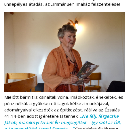
ünnepélyes átadás, az „Immánuel” Imaház felszentelése!
Mielőtt bármit is csináltak volna, imádkoztak, énekeltek, és
pénz nélkül, a gyülekezeti tagok kétkezi munkájával,
adományaival elkezdték az építkezést, ráállva az Ézsaiás
41,14-ben adott ígéretére Istennek:
„Ne félj, férgecske
Jákób, maroknyi Izrael! Én megsegítlek – így szól az ÚR,
a te megváltód, Izrael Szentje –.”
Csodaként élték meg,