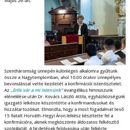
Május 26-án,
Szentháromság ünnepén különleges alkalomra gyűltünk
össze a Nagytemplomban, ahol 10.00 órakor ünnepélyes
bevonulással vette kezdetét a konfirmációi istentisztelet.
Az
„Erős vár a mi Istenünk”
evangélikus himnuszunk
eléneklése után Dr. Kovács László Attila, egyházközségünk
igazgató lelkésze köszöntötte a konfirmandusokat és
hozzátartozóikat. Elmondta, hogy a most fogadalmat tevő
15 fiatalt Horváth-Hegyi Áron lelkész készítette fel a
konfirmációra, akinek megköszönte áldozatos felkészítő
szolgálatát. A hirdetések felolvasása után felkérte