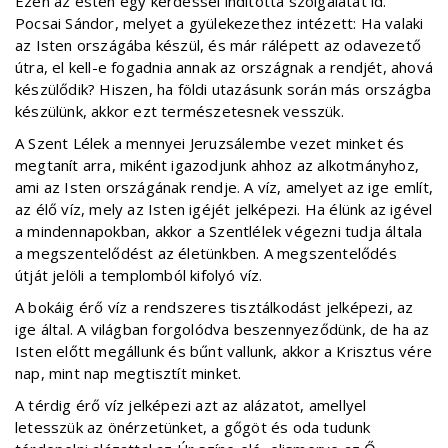
Ezen az estén egy kérdéssel indította szolgálatát id.
Pocsai Sándor, melyet a gyülekezethez intézett: Ha valaki
az Isten országába készül, és már rálépett az odavezető
útra, el kell-e fogadnia annak az országnak a rendjét, ahová
készülődik? Hiszen, ha földi utazásunk során más országba
készülünk, akkor ezt természetesnek vesszük.
A Szent Lélek a mennyei Jeruzsálembe vezet minket és
megtanít arra, miként igazodjunk ahhoz az alkotmányhoz,
ami az Isten országának rendje. A víz, amelyet az ige említ,
az élő víz, mely az Isten igéjét jelképezi. Ha élünk az igével
a mindennapokban, akkor a Szentlélek végezni tudja általa
a megszentelődést az életünkben. A megszentelődés
útját jelöli a templomból kifolyó víz.
A bokáig érő víz a rendszeres tisztálkodást jelképezi, az
ige által. A világban forgolódva beszennyeződünk, de ha az
Isten előtt megállunk és bűnt vallunk, akkor a Krisztus vére
nap, mint nap megtisztít minket.
A térdig érő víz jelképezi azt az alázatot, amellyel
letesszük az önérzetünket, a gőgöt és oda tudunk