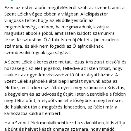
Ezen az estén a bűn megítéléséről szólt az üzenet, amit a
Szent Lélek végez ebben a világban. A lelkipásztor
világossá tette, hogy az elsődleges bűn az
engedetlenség, amiben, ha megmaradunk, kizárjuk
magunkat abból a jóból, amit Isten küldött számunkra
Jézus Krisztusban. Ő általa Isten új életet ajánl mindenki
számára, és akik nem fogadói az Ő ajándékának,
szembesülni fognak igazságával.
A Szent Lélek a keresztre mutat, Jézus Krisztust dicsőíti és
hozzásegít az élet jogához, felfedve az Isten titkát, hogy
csak ez az egyetlen visszavezető út az Atyai házhoz. A
Szent Lélek ajándéka által bepillantást nyerünk abba az
életbe, amit a kereszt által nyert meg számunkra Krisztus,
a kegyelem és az üdvösség útját. Isten Szentlelke a földön
megítéli a bűnt, melyből van lehetőségünk a megtérésre,
de halálunk után a megtérés lehetetlen, az ítélet már a
kárhozatba küldi az embert.
Ha a Szent Lélek munkálkodni kezd a szívünkben, kitisztítja
a bűnt és helyet készít önmaga számára, hogy imádói