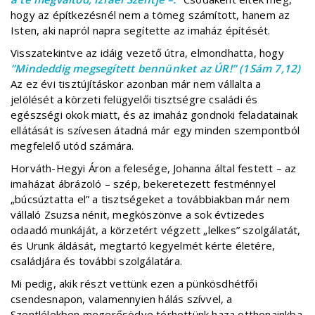
hogy az építkezésnél nem a tömeg számított, hanem az
Isten, aki napról napra segítette az imaház építését.
Visszatekintve az idáig vezető útra, elmondhatta, hogy
”Mindeddig megsegített bennünket az ÚR!” (1Sám 7,12)
Az ez évi tisztújításkor azonban már nem vállalta a
jelölését a körzeti felügyelői tisztségre családi és
egészségi okok miatt, és az imaház gondnoki feladatainak
ellátását is szívesen átadná már egy minden szempontból
megfelelő utód számára.
Horváth-Hegyi Áron a felesége, Johanna által festett – az
imaházat ábrázoló – szép, bekeretezett festménnyel
„búcsúztatta el” a tisztségeket a továbbiakban már nem
vállaló Zsuzsa nénit, megköszönve a sok évtizedes
odaadó munkáját, a körzetért végzett „lelkes” szolgálatát,
és Urunk áldását, megtartó kegyelmét kérte életére,
családjára és további szolgálatára.
Mi pedig, akik részt vettünk ezen a pünkösdhétfői
csendesnapon, valamennyien hálás szívvel, a
Szentlélekben megerősödve térhettünk haza otthonainkba.