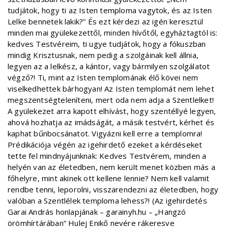
tudjátok, hogy ti az Isten temploma vagytok, és az Isten
Lelke bennetek lakik?” És ezt kérdezi az igén keresztül
minden mai gyülekezettől, minden hívőtől, egyháztagtól is:
kedves Testvéreim, ti ugye tudjátok, hogy a fókuszban
mindig Krisztusnak, nem pedig a szolgáinak kell állnia,
legyen az a lelkész, a kántor, vagy bármilyen szolgálatot
végző?! Ti, mint az Isten templomának élő kövei nem
viselkedhettek bárhogyan! Az Isten templomát nem lehet
megszentségteleníteni, mert oda nem adja a Szentlelket!
A gyülekezet arra kapott elhívást, hogy szentéllyé legyen,
ahová hozhatja az imádságát, a másik testvért, kérhet és
kaphat bűnbocsánatot. Vigyázni kell erre a templomra!
Prédikációja végén az igehirdető ezeket a kérdéseket
tette fel mindnyájunknak: Kedves Testvérem, minden a
helyén van az életedben, nem került menet közben más a
főhelyre, mint akinek ott kellene lennie? Nem kell valamit
rendbe tenni, leporolni, visszarendezni az életedben, hogy
valóban a Szentlélek temploma lehess?! (Az igehirdetés
Garai András honlapjának – garainyh.hu – „Hangzó
örömhírtárában” Hulej Enikő nevére rákeresve