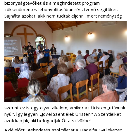
bizonyságtevőket és a meghirdetett program
zökkenőmentes lebonyolításában résztvevő segítőket.
Sajnálta azokat, akik n
em tudtak eljönni, mert reménység
szerint ez is egy olyan alkalom, amikor az Úristen „utánunk
nyúl”. Így legyen! „Jövel Szentlélek Úristen!” A Szentlelket
azok kapják, aki befogadják Őt a szívükbe!
A délelőtti igehirdetés szolgálatát a Filadelfia Gyülekezet