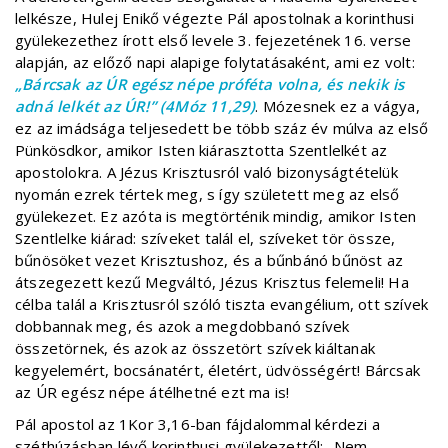
lelkésze, Hulej Enikő végezte Pál apostolnak a korinthusi
gyülekezethez írott első levele 3. fejezetének 16. verse
alapján, az előző napi alapige folytatásaként, ami ez volt:
„Bárcsak az ÚR egész népe próféta volna, és nekik is
adná lelkét az ÚR!” (4Móz 11,29)
. Mózesnek ez a vágya,
ez az imádsága teljesedett be több száz év múlva az első
Pünkösdkor, amikor Isten kiárasztotta Szentlelkét az
apostolokra. A Jézus Krisztusról való bizonyságtételük
nyomán ezrek tértek meg, s így született meg az első
gyülekezet. Ez azóta is megtörténik mindig, amikor Isten
Szentlelke kiárad: szíveket talál el, szíveket tör össze,
bűnösöket vezet Krisztushoz, és a bűnbánó bűnöst az
átszegezett kezű Megváltó, Jézus Krisztus felemeli! Ha
célba talál a Krisztusról szóló tiszta evangélium, ott szívek
dobbannak meg, és azok a megdobbanó szívek
összetörnek, és azok az összetört szívek kiáltanak
kegyelemért, bocsánatért, életért, üdvösségért! Bárcsak
az ÚR egész népe átélhetné ezt ma is!
Pál apostol az 1Kor 3,16-ban fájdalommal kérdezi a
széthúzásban lévő korinthusi gyülekezettől: „Nem