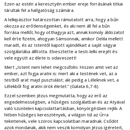
Ezen az estén a keresztyén ember ereje forrásának titkai
tárultak fel a hallgatóság számára.
A lelkipásztor határozottan rámutatott arra, hogy a bűn
okozza az erőtlenségeinket, és aki nem áll fel a bűn
forrása mellől, hogy otthagyja azt, annak komoly áldozatot
kell érte fizetni, ahogyan Sámsonnak, amikor Delila mellett
maradt, és az Istentől kapott ajándékait a saját vágyai
szolgálatába állította. Elvesztette a testi-lelki erejét és
vele együtt az élete is odaveszett!
Mert „Istent nem lehet megcsúfolni. Hiszen amit vet az
ember, azt fogja aratni is: mert aki a testének vet, az a
testből arat majd pusztulást; aki pedig a Léleknek vet, a
Lélekből fog aratni örök életet.” (Galata 6,7-8)
Ezzel szemben Jézus megmutatta, hogy az erő az
engedelmességben, a hűséges szolgálatban és az Atyával
való szüntelen kapcsolattartásban, könyörgésben rejlik. A
hitben hűséges keresztények, a világon túl az Úrra
tekintenek, vele szoros kapcsolatban maradnak. Csődöt
azok mondanak, akik nem veszik komolyan Jézus ígéreteit,