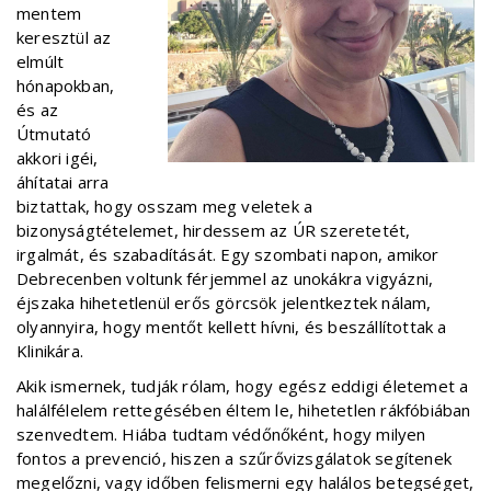
mentem
keresztül az
elmúlt
hónapokban,
és az
Útmutató
akkori igéi,
áhítatai arra
biztattak, hogy osszam meg veletek a
bizonyságtételemet, hirdessem az ÚR szeretetét,
irgalmát, és szabadítását. Egy szombati napon, amikor
Debrecenben voltunk férjemmel az unokákra vigyázni,
éjszaka hihetetlenül erős görcsök jelentkeztek nálam,
olyannyira, hogy mentőt kellett hívni, és beszállítottak a
Klinikára.
Akik ismernek, tudják rólam, hogy egész eddigi életemet a
halálfélelem rettegésében éltem le, hihetetlen rákfóbiában
szenvedtem. Hiába tudtam védőnőként, hogy milyen
fontos a prevenció, hiszen a szűrővizsgálatok segítenek
megelőzni, vagy időben felismerni egy halálos betegséget,