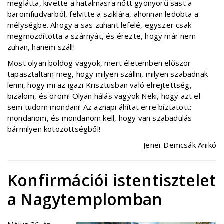
meglátta, kivette a hatalmasra nőtt gyönyörű sast a
baromfiudvarból, felvitte a sziklára, ahonnan ledobta a
mélységbe. Ahogy a sas zuhant lefelé, egyszer csak
megmozdította a szárnyát, és érezte, hogy már nem
zuhan, hanem száll!
Most olyan boldog vagyok, mert életemben először
tapasztaltam meg, hogy milyen szállni, milyen szabadnak
lenni, hogy mi az igazi Krisztusban való elrejtettség,
bizalom, és öröm! Olyan hálás vagyok Neki, hogy azt el
sem tudom mondani! Az aznapi áhítat erre bíztatott:
mondanom, és mondanom kell, hogy van szabadulás
bármilyen kötözöttségből!
Jenei-Demcsák Anikó
Konfirmációi istentisztelet
a Nagytemplomban