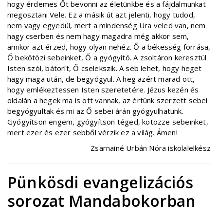
hogy érdemes Őt bevonni az életünkbe és a fájdalmunkat
megosztani Vele. Ez a másik út azt jelenti, hogy tudod,
nem vagy egyedül, mert a mindenség Ura veled van, nem
hagy cserben és nem hagy magadra még akkor sem,
amikor azt érzed, hogy olyan nehéz. Ő a békesség forrása,
Ő bekötözi sebeinket, Ő a gyógyító. A zsoltáron keresztül
Isten szól, bátorít, Ő cselekszik. A seb lehet, hogy heget
hagy maga után, de begyógyul. A heg azért marad ott,
hogy emlékeztessen Isten szeretetére. Jézus kezén és
oldalán a hegek ma is ott vannak, az értünk szerzett sebei
begyógyultak és mi az Ő sebei árán gyógyulhatunk.
Gyógyítson engem, gyógyítson téged, kötözze sebeinket,
mert ezer és ezer sebből vérzik ez a világ. Ámen!
Zsarnainé Urbán Nóra iskolalelkész
Pünkösdi evangelizációs
sorozat Mandabokorban