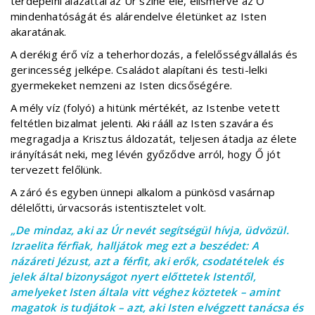
térdepelni alázattal az Úr színe elé, elismerve az Ő
mindenhatóságát és alárendelve életünket az Isten
akaratának.
A derékig érő víz a teherhordozás, a felelősségvállalás és
gerincesség jelképe. Családot alapítani és testi-lelki
gyermekeket nemzeni az Isten dicsőségére.
A mély víz (folyó) a hitünk mértékét, az Istenbe vetett
feltétlen bizalmat jelenti. Aki rááll az Isten szavára és
megragadja a Krisztus áldozatát, teljesen átadja az élete
irányítását neki, meg lévén győződve arról, hogy Ő jót
tervezett felőlünk.
A záró és egyben ünnepi alkalom a pünkösd vasárnap
délelőtti, úrvacsorás istentisztelet volt.
„De mindaz, aki az Úr nevét segítségül hívja, üdvözül.
Izraelita férfiak, halljátok meg ezt a beszédet: A
názáreti Jézust, azt a férfit, aki erők, csodatételek és
jelek által bizonyságot nyert előttetek Istentől,
amelyeket Isten általa vitt véghez köztetek – amint
magatok is tudjátok – azt, aki Isten elvégzett tanácsa és