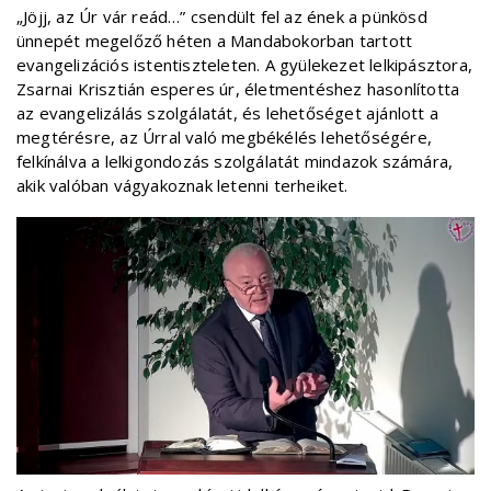
„Jöjj, az Úr vár reád…” csendült fel az ének a pünkösd
ünnepét megelőző héten a Mandabokorban tartott
evangelizációs istentiszteleten. A gyülekezet lelkipásztora,
Zsarnai Krisztián esperes úr, életmentéshez hasonlította
az evangelizálás szolgálatát, és lehetőséget ajánlott a
megtérésre, az Úrral való megbékélés lehetőségére,
felkínálva a lelkigondozás szolgálatát mindazok számára,
akik valóban vágyakoznak letenni terheiket.