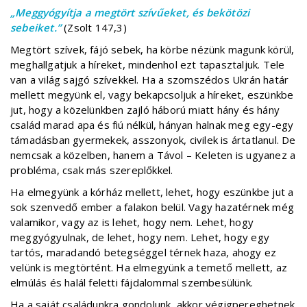
„Meggyógyítja a megtört szívűeket, és bekötözi
sebeiket.”
(Zsolt 147,3)
Megtört szívek, fájó sebek, ha körbe nézünk magunk körül,
meghallgatjuk a híreket, mindenhol ezt tapasztaljuk. Tele
van a világ sajgó szívekkel. Ha a szomszédos Ukrán határ
mellett megyünk el, vagy bekapcsoljuk a híreket, eszünkbe
jut, hogy a közelünkben zajló háború miatt hány és hány
család marad apa és fiú nélkül, hányan halnak meg egy-egy
támadásban gyermekek, asszonyok, civilek is ártatlanul. De
nemcsak a közelben, hanem a Távol – Keleten is ugyanez a
probléma, csak más szereplőkkel.
Ha elmegyünk a kórház mellett, lehet, hogy eszünkbe jut a
sok szenvedő ember a falakon belül. Vagy hazatérnek még
valamikor, vagy az is lehet, hogy nem. Lehet, hogy
meggyógyulnak, de lehet, hogy nem. Lehet, hogy egy
tartós, maradandó betegséggel térnek haza, ahogy ez
velünk is megtörtént. Ha elmegyünk a temető mellett, az
elmúlás és halál feletti fájdalommal szembesülünk.
Ha a saját családunkra gondolunk, akkor végigpereghetnek