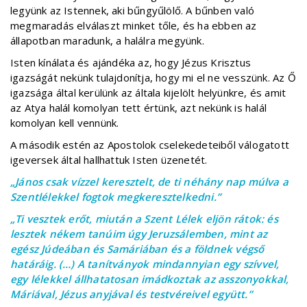
legyünk az Istennek, aki bűngyűlölő. A bűnben való
megmaradás elválaszt minket tőle, és ha ebben az
állapotban maradunk, a halálra megyünk.
Isten kínálata és ajándéka az, hogy Jézus Krisztus
igazságát nekünk tulajdonítja, hogy mi el ne vesszünk. Az Ő
igazsága által kerülünk az általa kijelölt helyünkre, és amit
az Atya halál komolyan tett értünk, azt nekünk is halál
komolyan kell vennünk.
A második estén az Apostolok cselekedeteiből válogatott
igeversek által hallhattuk Isten üzenetét.
„János csak vízzel keresztelt, de ti néhány nap múlva a
Szentlélekkel fogtok megkeresztelkedni.”
„Ti vesztek erőt, miután a Szent Lélek eljön rátok: és
lesztek nékem tanúim úgy Jeruzsálemben, mint az
egész Júdeában és Samáriában és a földnek végső
határáig. (…) A tanítványok mindannyian egy szívvel,
egy lélekkel állhatatosan imádkoztak az asszonyokkal,
Máriával, Jézus anyjával és testvéreivel együtt.”