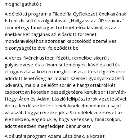
meghallgatható.)
A délelőtti program a Filadelfia Gyülekezet énekkarának
Istent dicsőítő szolgálatával, „Hallgass az ÚR szavára”
címmel egy tanulságos történet előadásával, és az
énekkar két tagjának az előadott történet
mondanivalójához szorosan kapcsolódó személyes
bizonyságtételével fejeződött be.
A Veres fivérek üstben főzött, remekbe sikerült
gulyáslevese és a finom sütemények, kávé és üdítők
elfogyasztása közben meghitt asztali beszélgetésekre
adódott lehetőség az imaház szemet gyönyörködtető
udvarán, majd a délelőtt során elhangzottakról két
csoportban kötetlen beszélgetésre került sor Horváth-
Hegyi Áron és Adámi László lelkipásztorok vezetésével.
Arra a kérdésre kellett kinek-kinek elmondania a saját
válaszát: hogyan érzékeljük a Szentlélek vezetését az
életünkben, engedjük-e, hogy vezessen, tanácsoljon,
adott esetben megfeddjen bennünket?
A délutáni program Adámi Lászlónak, a körzet