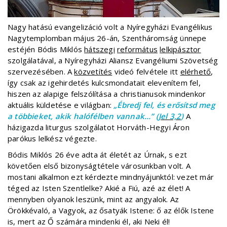
Nagy hatású evangelizáció volt a Nyíregyházi Evangélikus
Nagytemplomban május 26-án, Szentháromság ünnepe
estéjén Bódis Miklós
hátszegi
református
lelkipásztor
szolgálatával, a Nyíregyházi Aliansz Evangéliumi Szövetség
szervezésében. A
közvetítés
videó felvétele itt
elérhető
,
így csak az igehirdetés kulcsmondatait elevenítem fel,
hiszen az alapige felszólítása a christianusok mindenkor
aktuális küldetése e világban:
„Ébredj fel, és erősítsd meg
a többieket, akik halófélben vannak…” (
Jel 3,2
)
A
házigazda liturgus szolgálatot Horváth-Hegyi Áron
parókus lelkész végezte.
Bódis Miklós 26 éve adta át életét az Úrnak, s ezt
követően első bizonyságtétele városunkban volt. A
mostani alkalmon ezt kérdezte mindnyájunktól: vezet már
téged az Isten Szentlelke? Akié a Fiú, azé az élet! A
mennyben olyanok leszünk, mint az angyalok. Az
Örökkévaló, a Vagyok, az ősatyák Istene: ő az élők Istene
is, mert az Ő számára mindenki él, aki Neki él!