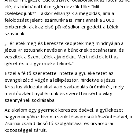
elé, és bűnbánattal megkérdezzük tőle: ”Mit
cselekedjünk?” – akkor elhangzik a megoldás, ami a
feloldozást jelenti számunkra is, mint annak a 3000
embernek, akik az első pünkösdkor engedett a Lélek
szavának:
„Térjetek meg és keresztelkedjetek meg mindnyájan a
Jézus Krisztusnak nevében a bűnöknek bocsánatára; és
veszitek a Szent Lélek ajándékát. Mert néktek lett az
ígéret és a ti gyermekeiteknek.”
Ezzel a féltő szeretettel intette a gyülekezetet az
evangelizáció végén a lelkipásztor, hirdetve a Jézus
Krisztus áldozata által való szabadulás örömhírét, mely
mentőövként nyúl értünk és szeretteinkért a világ
szennyének sodrásába.
Az alkalom egy gyermek keresztelésével, a gyülekezet
hagyományához híven a születésnaposok köszöntésével, a
Zsarnai család dicsőítő szolgálatával és úrvacsorai
közösséggel zárult.