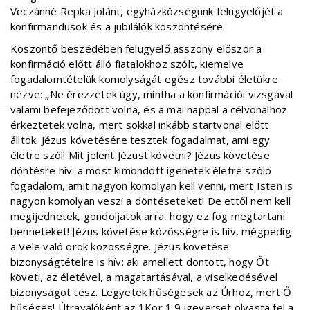
Veczánné Repka Jolánt, egyházközségünk felügyelőjét a
konfirmandusok és a jubilálók köszöntésére.
Köszöntő beszédében felügyelő asszony először a
konfirmáció előtt álló fiatalokhoz szólt, kiemelve
fogadalomtételük komolyságát egész további életükre
nézve: „Ne érezzétek úgy, mintha a konfirmációi vizsgával
valami befejeződött volna, és a mai nappal a célvonalhoz
érkeztetek volna, mert sokkal inkább startvonal előtt
álltok. Jézus követésére tesztek fogadalmat, ami egy
életre szól! Mit jelent Jézust követni? Jézus követése
döntésre hív: a most kimondott igenetek életre szóló
fogadalom, amit nagyon komolyan kell venni, mert Isten is
nagyon komolyan veszi a döntéseteket! De ettől nem kell
megijednetek, gondoljatok arra, hogy ez fog megtartani
benneteket! Jézus követése közösségre is hív, mégpedig
a Vele való örök közösségre. Jézus követése
bizonyságtételre is hív: aki amellett döntött, hogy Őt
követi, az életével, a magatartásával, a viselkedésével
bizonyságot tesz. Legyetek hűségesek az Úrhoz, mert Ő
hűséges! Útravalóként az 1Kor 1,9 igeverset olvasta fel a