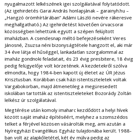
nyugalmazott lelkészének igei szolgálatával folytatódott.
(Az igehirdetés Garai András honlapjának – garainyh.hu –
„Hangzó örömhírtárában” Adámi László nevére rákeresve
meghallgatható.) Az igehirdetést követően úrvacsorai
közösségben lehettünk együtt a szépen felújított
imaházban. A csendesnap méltó befejezéseként Veres
Jánosné, Zsuzsa néni bizonyságtétele hangzott el, aki már
34 éve látja el hűséggel, lankadatlan szorgalommal az
imaház gondnoki feladatait, és 23 évig presbitere, 18 évig
pedig felügyelője volt körzetének. A kezdetekről szólva
elmondta, hogy 1984-ben kapott új életet az ÚR Jézus
Krisztusban. Korábban csak házi istentiszteletek voltak
Vargabokorban, majd átmenetileg a megüresedett
iskolában tartották az istentiszteleteket Bozorády Zoltán
lelkész úr szolgálatával.
Megtérése után komoly imaharc kezdődött a helyi hívek
között saját imaház építéséért, melyhez a szomszédos
telket a férjével közösen vásárolták meg, ami azután a
Nyíregyházi Evangélikus Egyház tulajdonába került. 1988-
ban volt az alapkőletétel, két év múlva pedig az