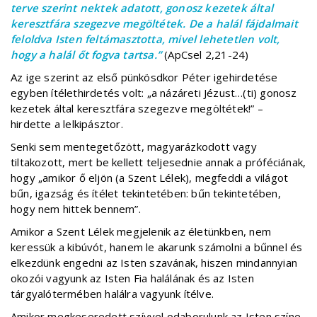
terve szerint nektek adatott, gonosz kezetek által
keresztfára szegezve megöltétek. De a halál fájdalmait
feloldva Isten feltámasztotta, mivel lehetetlen volt,
hogy a halál őt fogva tartsa.”
(ApCsel 2,21-24)
Az ige szerint az első pünkösdkor Péter igehirdetése
egyben ítélethirdetés volt: „a názáreti Jézust…(ti) gonosz
kezetek által keresztfára szegezve megöltétek!” –
hirdette a lelkipásztor.
Senki sem mentegetőzött, magyarázkodott vagy
tiltakozott, mert be kellett teljesednie annak a próféciának,
hogy „amikor ő eljön (a Szent Lélek), megfeddi a világot
bűn, igazság és ítélet tekintetében: bűn tekintetében,
hogy nem hittek bennem”.
Amikor a Szent Lélek megjelenik az életünkben, nem
keressük a kibúvót, hanem le akarunk számolni a bűnnel és
elkezdünk engedni az Isten szavának, hiszen mindannyian
okozói vagyunk az Isten Fia halálának és az Isten
tárgyalótermében halálra vagyunk ítélve.
Amikor megkeseredett szívvel odaborulunk az Isten színe