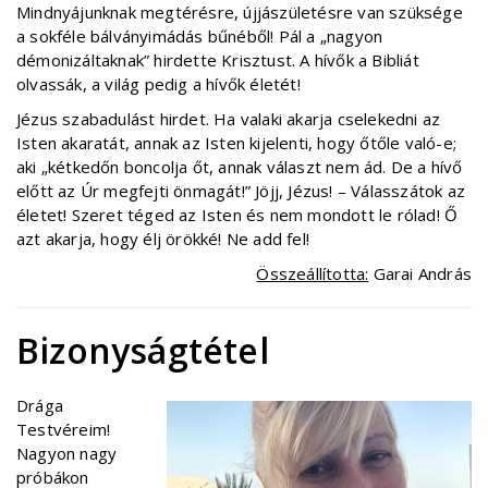
Mindnyájunknak megtérésre, újjászületésre van szüksége
a sokféle bálványimádás bűnéből! Pál a „nagyon
démonizáltaknak” hirdette Krisztust. A hívők a Bibliát
olvassák, a világ pedig a hívők életét!
Jézus szabadulást hirdet. Ha valaki akarja cselekedni az
Isten akaratát, annak az Isten kijelenti, hogy őtőle való-e;
aki „kétkedőn boncolja őt, annak választ nem ád. De a hívő
előtt az Úr megfejti önmagát!” Jöjj, Jézus! – Válasszátok az
életet! Szeret téged az Isten és nem mondott le rólad! Ő
azt akarja, hogy élj örökké! Ne add fel!
Összeállította:
Garai András
Bizonyságtétel
Drága
Testvéreim!
Nagyon nagy
próbákon