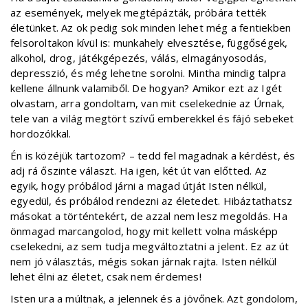
az események, melyek megtépázták, próbára tették
életünket. Az ok pedig sok minden lehet még a fentiekben
felsoroltakon kívül is: munkahely elvesztése, függőségek,
alkohol, drog, játékgépezés, válás, elmagányosodás,
depresszió, és még lehetne sorolni. Mintha mindig talpra
kellene állnunk valamiből. De hogyan? Amikor ezt az Igét
olvastam, arra gondoltam, van mit cselekednie az Úrnak,
tele van a világ megtört szívű emberekkel és fájó sebeket
hordozókkal.
Én is közéjük tartozom? – tedd fel magadnak a kérdést, és
adj rá őszinte választ. Ha igen, két út van előtted. Az
egyik, hogy próbálod járni a magad útját Isten nélkül,
egyedül, és próbálod rendezni az életedet. Hibáztathatsz
másokat a történtekért, de azzal nem lesz megoldás. Ha
önmagad marcangolod, hogy mit kellett volna másképp
cselekedni, az sem tudja megváltoztatni a jelent. Ez az út
nem jó választás, mégis sokan járnak rajta. Isten nélkül
lehet élni az életet, csak nem érdemes!
Isten ura a múltnak, a jelennek és a jövőnek. Azt gondolom,