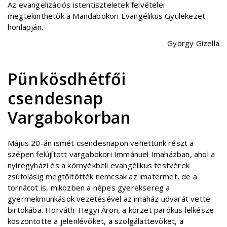
Az evangelizációs istentiszteletek felvételei
megtekinthetők a Mandabokori Evangélikus Gyülekezet
honlapján.
György Gizella
Pünkösdhétfői
csendesnap
Vargabokorban
Május 20-án ismét
csendesnapon vehettünk részt a
szépen felújított vargabokori Immánuel Imaházban, ahol a
nyíregyházi és a környékbeli evangélikus testvérek
zsúfolásig megtöltötték nemcsak az imatermet, de a
tornácot is, miközben a népes gyereksereg a
gyermekmunkások vezetésével az imaház udvarát vette
birtokába. Horváth-Hegyi Áron, a körzet parókus lelkésze
köszöntötte a jelenlévőket, a szolgálattevőket, a